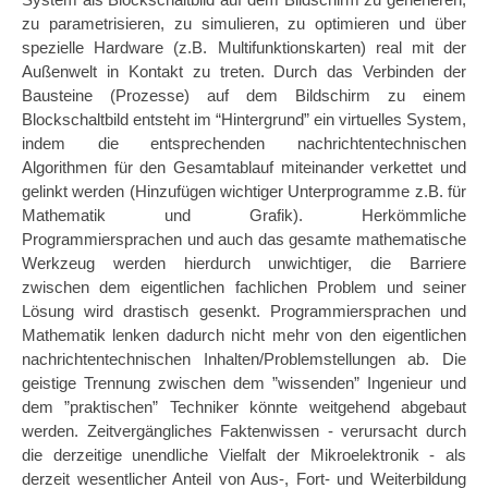
System als Blockschaltbild auf dem Bildschirm zu generieren,
zu parametrisieren, zu simulieren, zu optimieren und über
spezielle Hardware (z.B. Multifunktionskarten) real mit der
Außenwelt in Kontakt zu treten. Durch das Verbinden der
Bausteine (Prozesse) auf dem Bildschirm zu einem
Blockschaltbild entsteht im “Hintergrund” ein virtuelles System,
indem die entsprechenden nachrichtentechnischen
Algorithmen für den Gesamtablauf miteinander verkettet und
gelinkt werden (Hinzufügen wichtiger Unterprogramme z.B. für
Mathematik und Grafik). Herkömmliche
Programmiersprachen und auch das gesamte mathematische
Werkzeug werden hierdurch unwichtiger, die Barriere
zwischen dem eigentlichen fachlichen Problem und seiner
Lösung wird drastisch gesenkt. Programmiersprachen und
Mathematik lenken dadurch nicht mehr von den eigentlichen
nachrichtentechnischen Inhalten/Problemstellungen ab. Die
geistige Trennung zwischen dem ”wissenden” Ingenieur und
dem ”praktischen” Techniker könnte weitgehend abgebaut
werden. Zeitvergängliches Faktenwissen - verursacht durch
die derzeitige unendliche Vielfalt der Mikroelektronik - als
derzeit wesentlicher Anteil von Aus-, Fort- und Weiterbildung